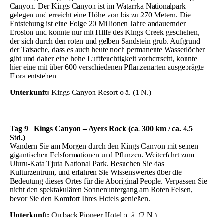
Canyon. Der Kings Canyon ist im Watarrka Nationalpark
gelegen und erreicht eine Höhe von bis zu 270 Metern. Die
Entstehung ist eine Folge 20 Millionen Jahre andauernder
Erosion und konnte nur mit Hilfe des Kings Creek geschehen,
der sich durch den roten und gelben Sandstein grub. Aufgrund
der Tatsache, dass es auch heute noch permanente Wasserlöcher
gibt und daher eine hohe Luftfeuchtigkeit vorherrscht, konnte
hier eine mit über 600 verschiedenen Pflanzenarten ausgeprägte
Flora entstehen
Unterkunft:
Kings Canyon Resort o ä. (1 N.)
Tag 9 | Kings Canyon – Ayers Rock (ca. 300 km / ca. 4.5
Std.)
Wandern Sie am Morgen durch den Kings Canyon mit seinen
gigantischen Felsformationen und Pflanzen. Weiterfahrt zum
Uluru-Kata Tjuta National Park. Besuchen Sie das
Kulturzentrum, und erfahren Sie Wissenswertes über die
Bedeutung dieses Ortes für die Aboriginal People. Verpassen Sie
nicht den spektakulären Sonnenuntergang am Roten Felsen,
bevor Sie den Komfort Ihres Hotels genießen.
Unterkunft:
Outback Pioneer Hotel o. ä. (2 N.)