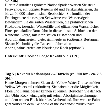
3,5 Std.)
Hier in Australiens größtem Nationalpark erwarten Sie steile
Felswände, ein üppiger Regenwald und Felskunstgalerien, die
bis zu 50.000 Jahre alt sind. Beobachten Sie inmitten der
Feuchtgebiete die riesigen Schwärme von Wasservögeln.
Bewundern Sie die zarten Wasserlilien, die prähistorischen
Krokodile, tosenden Wasserfälle und glitzernden Wasserlöcher.
Eine spektakuläre Bootsfahrt in die schönsten Schluchten der
Katherine Gorge, mit ihren steilen Felswänden und
Aboriginalmalereien, bietet sich heute an (optional). Bestaunen
Sie am Nachmittag die Tausende Jahre alten
Aboriginalmalereien am Nourlangie Rock (optional).
Unterkunft:
Cooinda Lodge Kakadu o. ä. (1 N.)
Tag 5 | Kakadu Nationalpark – Darwin (ca. 200 km / ca. 2,5
Std.)
Heute Morgen nehmen Sie an der Yellow Water Cruise auf den
Yellow Waters teil (inkludiert). Sie haben hier die Möglichkeit,
Flora und Fauna besser kennen zu lernen. Besuchen Sie danach
den Ubirr Rock, einzigartig mit seinen Aboriginalzeichnungen
und dem weiten Blick über das Arnhemland. Ihre weitere Fahrt
geht vorbei an dem "Window of the Wetlands" zurück nach