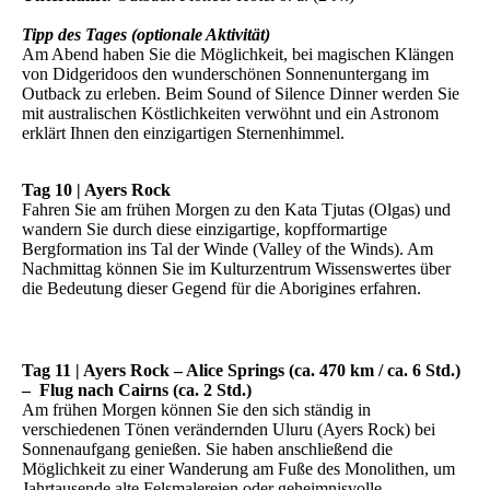
Tipp des Tages (optionale Aktivität)
Am Abend haben Sie die Möglichkeit, bei magischen Klängen
von Didgeridoos den wunderschönen Sonnenuntergang im
Outback zu erleben. Beim Sound of Silence Dinner werden Sie
mit australischen Köstlichkeiten verwöhnt und ein Astronom
erklärt Ihnen den einzigartigen Sternenhimmel.
Tag 10 | Ayers Rock
Fahren Sie am frühen Morgen zu den Kata Tjutas (Olgas) und
wandern Sie durch diese einzigartige, kopfformartige
Bergformation ins Tal der Winde (Valley of the Winds). Am
Nachmittag können Sie im Kulturzentrum Wissenswertes über
die Bedeutung dieser Gegend für die Aborigines erfahren.
Tag 11 | Ayers Rock – Alice Springs (ca. 470 km / ca. 6 Std.)
– Flug nach Cairns (ca. 2 Std.)
Am frühen Morgen können Sie den sich ständig in
verschiedenen Tönen verändernden Uluru (Ayers Rock) bei
Sonnenaufgang genießen. Sie haben anschließend die
Möglichkeit zu einer Wanderung am Fuße des Monolithen, um
Jahrtausende alte Felsmalereien oder geheimnisvolle