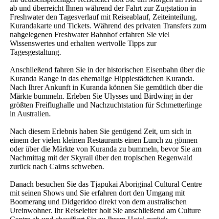
ab und überreicht Ihnen während der Fahrt zur Zugstation in
Freshwater den Tagesverlauf mit Reiseablauf, Zeiteinteilung,
Kurandakarte und Tickets. Während des privaten Transfers zum
nahgelegenen Freshwater Bahnhof erfahren Sie viel
Wissenswertes und erhalten wertvolle Tipps zur
Tagesgestaltung.
Anschließend fahren Sie in der historischen Eisenbahn über die
Kuranda Range in das ehemalige Hippiestädtchen Kuranda.
Nach Ihrer Ankunft in Kuranda können Sie gemütlich über die
Märkte bummeln. Erleben Sie Ulysses und Birdwing in der
größten Freiflughalle und Nachzuchtstation für Schmetterlinge
in Australien.
Nach diesem Erlebnis haben Sie genügend Zeit, um sich in
einem der vielen kleinen Restaurants einen Lunch zu gönnen
oder über die Märkte von Kuranda zu bummeln, bevor Sie am
Nachmittag mit der Skyrail über den tropischen Regenwald
zurück nach Cairns schweben.
Danach besuchen Sie das Tjapukai Aboriginal Cultural Centre
mit seinen Shows und Sie erfahren dort den Umgang mit
Boomerang und Didgeridoo direkt von dem australischen
Ureinwohner. Ihr Reiseleiter holt Sie anschließend am Culture