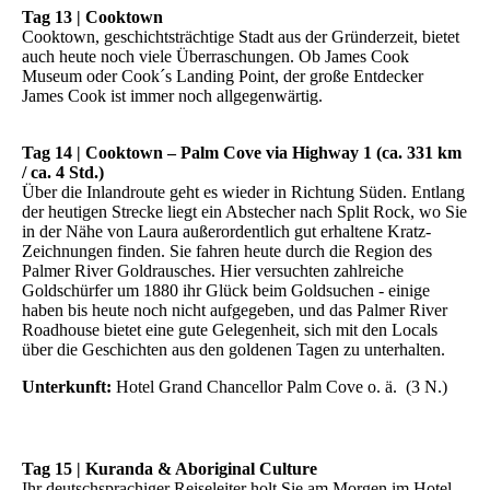
Tag 13 | Cooktown
Cooktown, geschichtsträchtige Stadt aus der Gründerzeit, bietet
auch heute noch viele Überraschungen. Ob James Cook
Museum oder Cook´s Landing Point, der große Entdecker
James Cook ist immer noch allgegenwärtig.
Tag 14 | Cooktown – Palm Cove via Highway 1 (ca. 331 km
/ ca. 4 Std.)
Über die Inlandroute geht es wieder in Richtung Süden. Entlang
der heutigen Strecke liegt ein Abstecher nach Split Rock, wo Sie
in der Nähe von Laura außerordentlich gut erhaltene Kratz-
Zeichnungen finden. Sie fahren heute durch die Region des
Palmer River Goldrausches. Hier versuchten zahlreiche
Goldschürfer um 1880 ihr Glück beim Goldsuchen - einige
haben bis heute noch nicht aufgegeben, und das Palmer River
Roadhouse bietet eine gute Gelegenheit, sich mit den Locals
über die Geschichten aus den goldenen Tagen zu unterhalten.
Unterkunft:
Hotel Grand Chancellor Palm Cove o. ä. (3 N.)
Tag 15 | Kuranda & Aboriginal Culture
Ihr deutschsprachiger Reiseleiter holt Sie am Morgen im Hotel