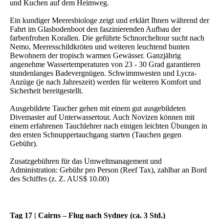
und Kuchen auf dem Heimweg.
Ein kundiger Meeresbiologe zeigt und erklärt Ihnen während der
Fahrt im Glasbodenboot den faszinierenden Aufbau der
farbenfrohen Korallen. Die geführte Schnorcheltour sucht nach
Nemo, Meeresschildkröten und weiteren leuchtend bunten
Bewohnern der tropisch warmen Gewässer. Ganzjährig
angenehme Wassertemperaturen von 23 - 30 Grad garantieren
stundenlanges Badevergnügen. Schwimmwesten und Lycra-
Anzüge (je nach Jahreszeit) werden für weiteren Komfort und
Sicherheit bereitgestellt.
Ausgebildete Taucher gehen mit einem gut ausgebildeten
Divemaster auf Unterwassertour. Auch Novizen können mit
einem erfahrenen Tauchlehrer nach einigen leichten Übungen in
den ersten Schnuppertauchgang starten (Tauchen gegen
Gebühr).
Zusatzgebühren für das Umweltmanagement und
Administration: Gebühr pro Person (Reef Tax), zahlbar an Bord
des Schiffes (z. Z. AUS$ 10.00)
Tag 17 | Cairns – Flug nach Sydney (ca. 3 Std.)