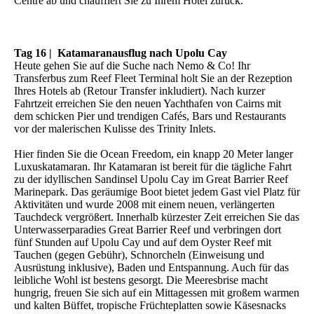
Centre ab und chauffiert Sie zu Ihrem Hotel zurück.
Tag 16 | Katamaranausflug nach Upolu Cay
Heute gehen Sie auf die Suche nach Nemo & Co! Ihr
Transferbus zum Reef Fleet Terminal holt Sie an der Rezeption
Ihres Hotels ab (Retour Transfer inkludiert). Nach kurzer
Fahrtzeit erreichen Sie den neuen Yachthafen von Cairns mit
dem schicken Pier und trendigen Cafés, Bars und Restaurants
vor der malerischen Kulisse des Trinity Inlets.
Hier finden Sie die Ocean Freedom, ein knapp 20 Meter langer
Luxuskatamaran. Ihr Katamaran ist bereit für die tägliche Fahrt
zu der idyllischen Sandinsel Upolu Cay im Great Barrier Reef
Marinepark. Das geräumige Boot bietet jedem Gast viel Platz für
Aktivitäten und wurde 2008 mit einem neuen, verlängerten
Tauchdeck vergrößert. Innerhalb kürzester Zeit erreichen Sie das
Unterwasserparadies Great Barrier Reef und verbringen dort
fünf Stunden auf Upolu Cay und auf dem Oyster Reef mit
Tauchen (gegen Gebühr), Schnorcheln (Einweisung und
Ausrüstung inklusive), Baden und Entspannung. Auch für das
leibliche Wohl ist bestens gesorgt. Die Meeresbrise macht
hungrig, freuen Sie sich auf ein Mittagessen mit großem warmen
und kalten Büffet, tropische Früchteplatten sowie Käsesnacks