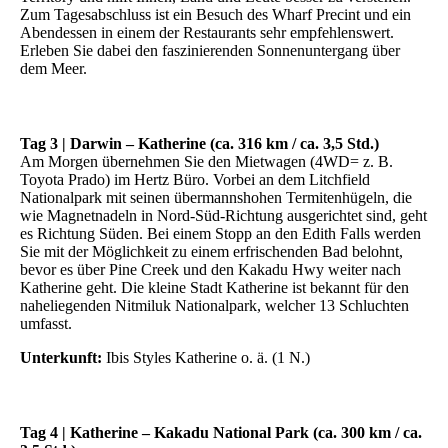
Zum Tagesabschluss ist ein Besuch des Wharf Precint und ein
Abendessen in einem der Restaurants sehr empfehlenswert.
Erleben Sie dabei den faszinierenden Sonnenuntergang über
dem Meer.
Tag 3 | Darwin – Katherine (ca. 316 km / ca. 3,5 Std.)
Am Morgen übernehmen Sie den Mietwagen (4WD= z. B.
Toyota Prado) im Hertz Büro. Vorbei an dem Litchfield
Nationalpark mit seinen übermannshohen Termitenhügeln, die
wie Magnetnadeln in Nord-Süd-Richtung ausgerichtet sind, geht
es Richtung Süden. Bei einem Stopp an den Edith Falls werden
Sie mit der Möglichkeit zu einem erfrischenden Bad belohnt,
bevor es über Pine Creek und den Kakadu Hwy weiter nach
Katherine geht. Die kleine Stadt Katherine ist bekannt für den
naheliegenden Nitmiluk Nationalpark, welcher 13 Schluchten
umfasst.
Unterkunft:
Ibis Styles Katherine o. ä. (1 N.)
Tag 4 | Katherine – Kakadu National Park (ca. 300 km / ca.