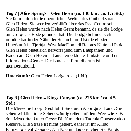
Tag 7 | Alice Springs – Glen Helen (ca. 130 km / ca. 1.5 Std.)
Sie fahren durch die unendlichen Weiten des Outbacks nach
Glen Helen. Sie werden verblüfft über das Red Centre sein.
Glen Helen wurde nach Helen Grant benannt, da sie die Lodge
am Gorge als Erste gemietet hat. Die Lodge befindet sich
unmittelbar in der Nähe der Schlucht und ist die einzige
Unterkunft in Tjoritja, West MacDonnell Ranges National Park.
Glen Helen bietet sich hervorragend zum Entspannen und
Baden an. Glen Helen hat auch eine kleine Tankstelle und ein
Informations-Center. Die Landschaft rundherum ist
atemberaubend.
Unterkunft:
Glen Helen Lodge o. ä. (1 N.)
Tag 8 | Glen Helen – Kings Canyon (ca. 225 km / ca. 4.5
Std.)
Die Mereenie Loop Road führt Sie durch Aboriginal-Land. Sie
sehen wirklich tolle Sehenswürdigkeiten auf dem Weg wie z. B.
den Meteoritenkrater Gosse Bluff mit dem Tnorala Conservation
Reserve. Die Straße ist nicht geteert, daher ist Ihr Allrad-
Fahrzeug ideal geeignet. Am Nachmittag erreichen Sie Kings