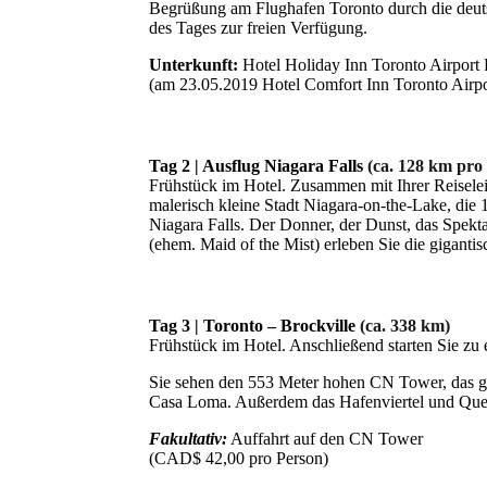
Begrüßung am Flughafen Toronto durch die deutsc
des Tages zur freien Verfügung.
Unterkunft:
Hotel Holiday Inn Toronto Airport E
(am 23.05.2019 Hotel Comfort Inn Toronto Airpo
Tag 2 | Ausflug Niagara Falls
(ca. 128 km pro
Frühstück im Hotel. Zusammen mit Ihrer Reiselei
malerisch kleine Stadt Niagara-on-the-Lake, die
Niagara Falls. Der Donner, der Dunst, das Spekta
(ehem. Maid of the Mist) erleben Sie die gigant
Tag 3 | Toronto – Brockville
(ca. 338 km)
Frühstück im Hotel. Anschließend starten Sie zu 
Sie sehen den 553 Meter hohen CN Tower, das gew
Casa Loma. Außerdem das Hafenviertel und Queen'
Fakultativ:
Auffahrt auf den CN Tower
(CAD$ 42,00 pro Person)