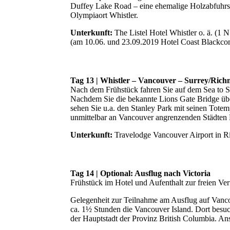
Duffey Lake Road – eine ehemalige Holzabfuhrst
Olympiaort Whistler.
Unterkunft:
The Listel Hotel Whistler o. ä. (1 N
(am 10.06. und 23.09.2019 Hotel Coast Blackcom
Tag 13 | Whistler – Vancouver – Surrey/Rich
Nach dem Frühstück fahren Sie auf dem Sea to 
Nachdem Sie die bekannte Lions Gate Bridge überq
sehen Sie u.a. den Stanley Park mit seinen Tote
unmittelbar an Vancouver angrenzenden Städten
Unterkunft:
Travelodge Vancouver Airport in Ri
Tag 14 | Optional: Ausflug nach Victoria
Frühstück im Hotel und Aufenthalt zur freien Ve
Gelegenheit zur Teilnahme am Ausflug auf Vanco
ca. 1½ Stunden die Vancouver Island. Dort besuc
der Hauptstadt der Provinz British Columbia. An