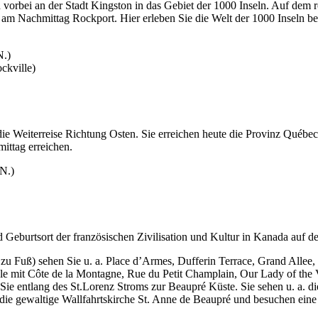
d vorbei an der Stadt Kingston in das Gebiet der 1000 Inseln. Auf dem
 am Nachmittag Rockport. Hier erleben Sie die Welt der 1000 Inseln bei
N.)
ckville)
ie Weiterreise Richtung Osten. Sie erreichen heute die Provinz Québec
ittag erreichen.
 N.)
d Geburtsort der französischen Zivilisation und Kultur in Kanada auf
 zu Fuß) sehen Sie u. a. Place d’Armes, Dufferin Terrace, Grand Allee, 
e mit Côte de la Montagne, Rue du Petit Champlain, Our Lady of the V
n Sie entlang des St.Lorenz Stroms zur Beaupré Küste. Sie sehen u. a.
e gewaltige Wallfahrtskirche St. Anne de Beaupré und besuchen eine 