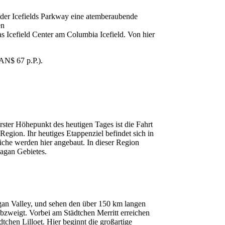
der Icefields Parkway eine atemberaubende
en
 Icefield Center am Columbia Icefield. Von hier
AN$ 67 p.P.).
ster Höhepunkt des heutigen Tages ist die Fahrt
gion. Ihr heutiges Etappenziel befindet sich in
che werden hier angebaut. In dieser Region
nagan Gebietes.
gan Valley, und sehen den über 150 km langen
bzweigt. Vorbei am Städtchen Merritt erreichen
hen Lilloet. Hier beginnt die großartige