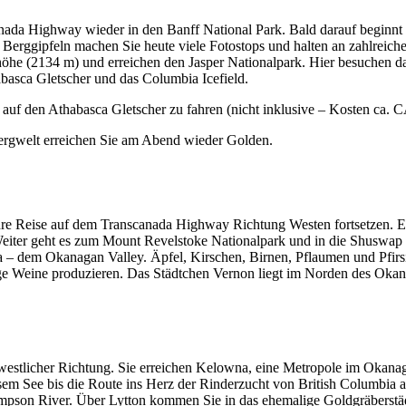
ada Highway wieder in den Banff National Park. Bald darauf beginnt 
 Berggipfeln machen Sie heute viele Fotostops und halten an zahlreich
he (2134 m) und erreichen den Jasper Nationalpark. Hier besuchen das
abasca Gletscher und das Columbia Icefield.
uf den Athabasca Gletscher zu fahren (nicht inklusive – Kosten ca. C
ergwelt erreichen Sie am Abend wieder Golden.
Ihre Reise auf dem Transcanada Highway Richtung Westen fortsetzen. Er
eiter geht es zum Mount Revelstoke Nationalpark und in die Shuswap Re
 dem Okanagan Valley. Äpfel, Kirschen, Birnen, Pflaumen und Pfirsi
sige Weine produzieren. Das Städtchen Vernon liegt im Norden des Oka
 westlicher Richtung. Sie erreichen Kelowna, eine Metropole im Okana
em See bis die Route ins Herz der Rinderzucht von British Columbia a
pson River. Über Lytton kommen Sie in das ehemalige Goldgräberstädtc