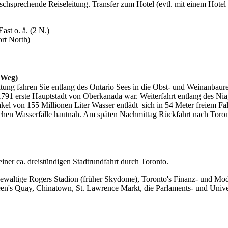
hsprechende Reiseleitung. Transfer zum Hotel (evtl. mit einem Hotel 
ast o. ä. (2 N.)
rt North)
 Weg)
tung fahren Sie entlang des Ontario Sees in die Obst- und Weinanbaure
 1791 erste Hauptstadt von Oberkanada war. Weiterfahrt entlang des Ni
kel von 155 Millionen Liter Wasser entlädt sich in 54 Meter freiem Fa
ischen Wasserfälle hautnah. Am späten Nachmittag Rückfahrt nach Toron
einer ca. dreistündigen Stadtrundfahrt durch Toronto.
altige Rogers Stadion (früher Skydome), Toronto's Finanz- und Modevi
s Quay, Chinatown, St. Lawrence Markt, die Parlaments- und Universit