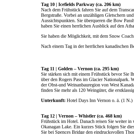
Tag 10 | Icefields Parkway (ca. 206 km)
Nach dem Frühstück fahren Sie auf dem Transcan
Bergstraße. Vorbei an unzähligen Gletschern und
Aussichtspunkten. Sie überqueren die Bow Passhö
haben Sie einen herrlichen Ausblick auf den Ath
Sie haben die Möglichkeit, mit dem Snow Coach a
Nach einem Tag in der herrlichen kanadischen B
Tag 11 | Golden – Vernon (ca. 295 km)
Sie stärken sich mit einem Frühstück bevor Sie 
über den Rogers Pass im Glacier Nationalpark. W
der Obst-und Weinanbauregion von West Kanada –
finden Sie mehr als 120 Weingüter, die erstklas
Unterkunft:
Hotel Days Inn Vernon o. ä. (1 N.)
Tag 12 | Vernon – Whistler (ca. 468 km)
Frühstück im Hotel. Danach reisen Sie weiter in
Okanagan Lake. Ein kurzes Stück folgen Sie dies
Sie bei Spences Bridge den eindrucksvollen Thom