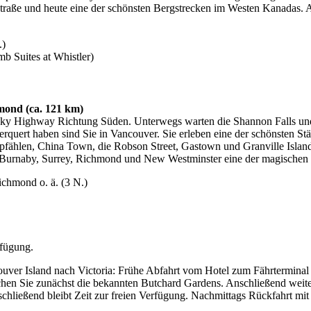
raße und heute eine der schönsten Bergstrecken im Westen Kanadas. 
.)
b Suites at Whistler)
mond (ca. 121 km)
Sky Highway Richtung Süden. Unterwegs warten die Shannon Falls un
uert haben sind Sie in Vancouver. Sie erleben eine der schönsten Städ
mpfählen, China Town, die Robson Street, Gastown und Granville Islan
 Burnaby, Surrey, Richmond und New Westminster eine der magischen
chmond o. ä. (3 N.)
rfügung.
uver Island nach Victoria: Frühe Abfahrt vom Hotel zum Fährterminal
hen Sie zunächst die bekannten Butchard Gardens. Anschließend weiter
schließend bleibt Zeit zur freien Verfügung. Nachmittags Rückfahrt m