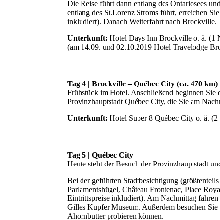
Die Reise führt dann entlang des Ontariosees un
entlang des St.Lorenz Stroms führt, erreichen Sie
inkludiert). Danach Weiterfahrt nach Brockville.
Unterkunft:
Hotel Days Inn Brockville o. ä. (1 
(am 14.09. und 02.10.2019 Hotel Travelodge Bro
Tag 4 | Brockville – Québec City (ca. 470 km)
Frühstück im Hotel. Anschließend beginnen Sie d
Provinzhauptstadt Québec City, die Sie am Nachm
Unterkunft:
Hotel Super 8 Québec City o. ä. (2
Tag 5 | Québec City
Heute steht der Besuch der Provinzhauptstadt un
Bei der geführten Stadtbesichtigung (größtenteils
Parlamentshügel, Château Frontenac, Place Royal
Eintrittspreise inkludiert). Am Nachmittag fahre
Gilles Kupfer Museum. Außerdem besuchen Sie di
Ahornbutter probieren können.